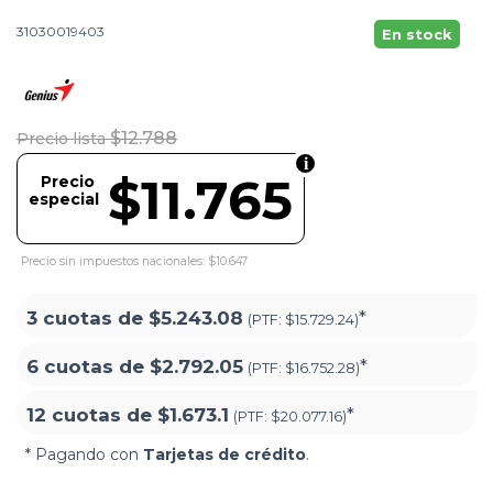
31030019403
En stock
$12.788
Precio lista
$11.765
Precio
especial
Precio sin impuestos nacionales: $10.647
3 cuotas de
$5.243.08
*
(PTF:
$15.729.24)
6 cuotas de
$2.792.05
*
(PTF:
$16.752.28)
12 cuotas de
$1.673.1
*
(PTF:
$20.077.16)
* Pagando con
Tarjetas de crédito
.