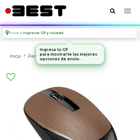
Enviar a
Ingresar CP y ciudad
Ingresa tu CP
para mostrarte las mejores
Inicio
Perifericos
Mouses Y Pads
opciones de envío.