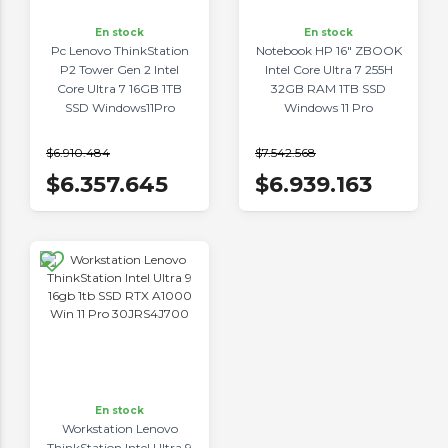
En stock
En stock
Pc Lenovo ThinkStation
Notebook HP 16" ZBOOK
P2 Tower Gen 2 Intel
Intel Core Ultra 7 255H
Core Ultra 7 16GB 1TB
32GB RAM 1TB SSD
SSD Windows11Pro
Windows 11 Pro
30JRS4J600
D5HK0LT#ABM
$6.910.484
$7.542.568
$6.357.645
$6.939.163
En stock
Workstation Lenovo
ThinkStation Intel Ultra 9