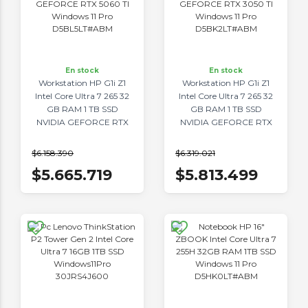
En stock
En stock
Workstation HP G1i Z1
Workstation HP G1i Z1
Intel Core Ultra 7 265 32
Intel Core Ultra 7 265 32
GB RAM 1 TB SSD
GB RAM 1 TB SSD
NVIDIA GEFORCE RTX
NVIDIA GEFORCE RTX
5060 TI Windows 11 Pro
3050 TI Windows 11 Pro
D5BL5LT#ABM
D5BK2LT#ABM
$6.158.390
$6.319.021
$5.665.719
$5.813.499