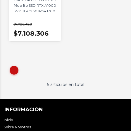
16gb 1tb SSD RTX A1000
Win 11 Pro 30JRS4J700
$7.726.420
$7.108.306
1
5 artículos en total
INFORMACIÓN
Inicio
Sobre Nosotros