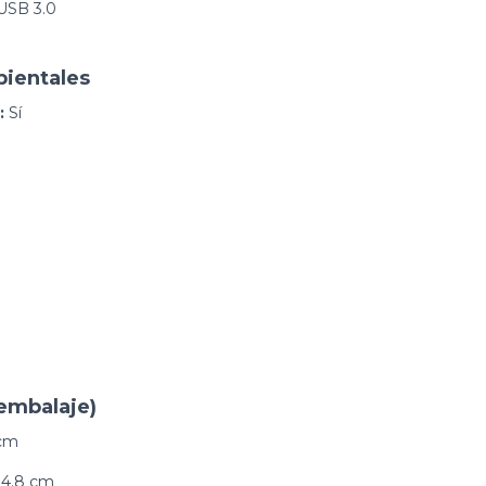
USB 3.0
ientales
:
Sí
embalaje)
cm
4.8 cm