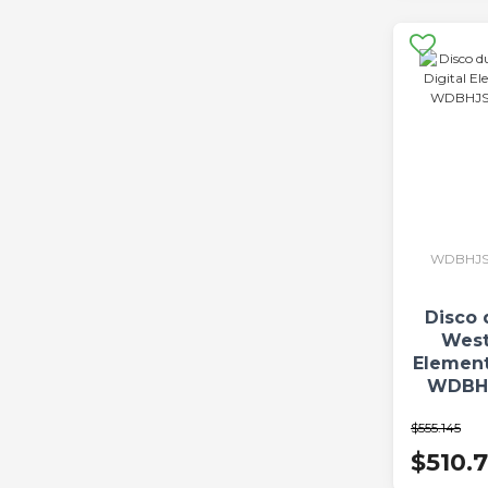
WDBHJS
Disco 
West
Element
WDBH
$555.145
$510.