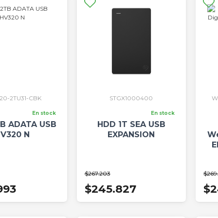
20-2TU31-CBK
STGX1000400
W
En stock
En stock
B ADATA USB
HDD 1T SEA USB
V320 N
EXPANSION
We
E
$267.203
$269
993
$245.827
$2