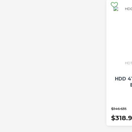
HD
HDD 4
$346.635
$318.