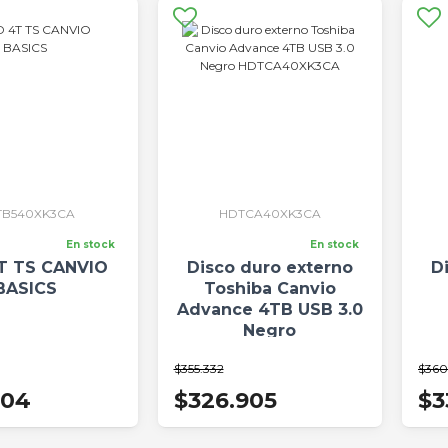
TB540XK3CA
HDTCA40XK3CA
En stock
En stock
T TS CANVIO
Disco duro externo
D
BASICS
Toshiba Canvio
Advance 4TB USB 3.0
Negro
HDTCA40XK3CA
$355.332
$360
904
$326.905
$3