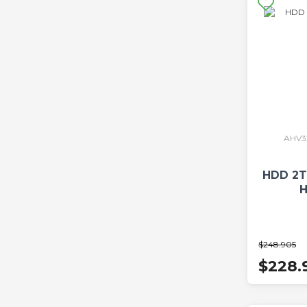
AHV3
HDD 2T
H
$248.905
$228.