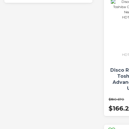
HD
Disco R
Tosh
Advan
HDT
$180.670
$166.2