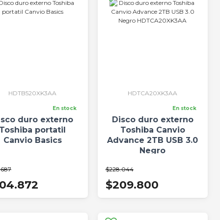
HDTB520XK3AA
HDTCA20XK3AA
En stock
En stock
isco duro externo
Disco duro externo
Toshiba portatil
Toshiba Canvio
Canvio Basics
Advance 2TB USB 3.0
Negro
HDTCA20XK3AA
.687
$228.044
04.872
$209.800