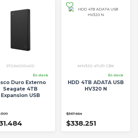
STGX4000400
AHV320-4TU31-CBK
En stock
En stock
isco Duro Externo
HDD 4TB ADATA USB
Seagate 4TB
HV320 N
Expansion USB
.309
$367.664
31.484
$338.251