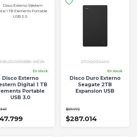
DBUZG0010BBK-WESN
STGX2000400
En stock
En stock
Disco Externo
Disco Duro Externo
stern Digital 1 TB
Seagate 2TB
lements Portable
Expansion USB
USB 3.0
.347
$311.972
47.799
$287.014