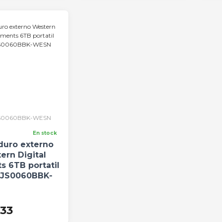
0060BBK-WESN
En stock
duro externo
ern Digital
s 6TB portatil
JS0060BBK-
WESN
733