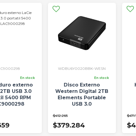
AC9000298
WDBU6Y0020BBK-WESN
En stock
En stock
duro externo
Disco Externo
 2TB USB 3.0
Western Digital 2TB
til 5400 RPM
Elements Portable
C9000298
USB 3.0
$412.265
$471
659
$379.284
$4