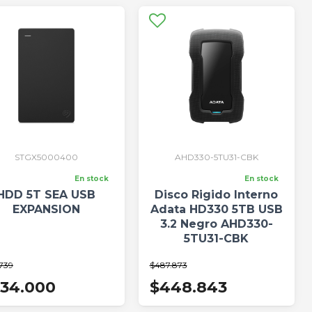
STGX5000400
AHD330-5TU31-CBK
En stock
En stock
HDD 5T SEA USB
Disco Rigido Interno
EXPANSION
Adata HD330 5TB USB
3.2 Negro AHD330-
5TU31-CBK
.739
$487.873
34.000
$448.843