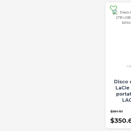
L
Disco 
LaCie
porta
LA
$381.151
$350.