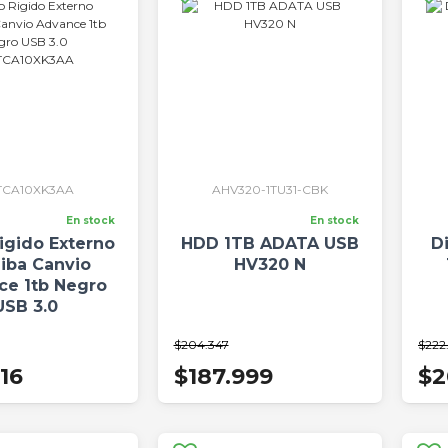
TCA10XK3AA
AHV320-1TU31-CBK
En stock
En stock
igido Externo
HDD 1TB ADATA USB
D
iba Canvio
HV320 N
ce 1tb Negro
USB 3.0
CA10XK3AA
$204.347
$222
16
$187.999
$2