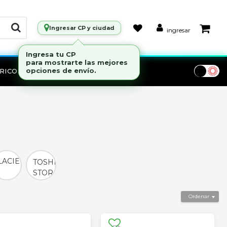
Ingresar CP y ciudad
ingresar
RICOS
Marcas
LACIE
TOSHIBA
STORAGE
Ordenar