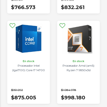
$766.573
$832.261
En stock
En stock
Procesador Intel
Procesador Amd (am5)
(lga1700) Core I7 14700
Ryzen 7 9850x3d
$951.092
$1.084.978
$875.005
$998.180