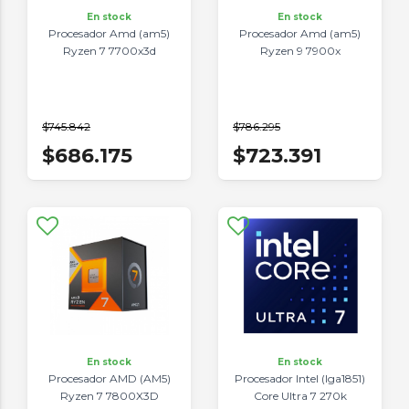
En stock
En stock
Procesador Amd (am5)
Procesador Amd (am5)
Ryzen 7 7700x3d
Ryzen 9 7900x
$745.842
$786.295
$686.175
$723.391
En stock
En stock
Procesador AMD (AM5)
Procesador Intel (lga1851)
Ryzen 7 7800X3D
Core Ultra 7 270k