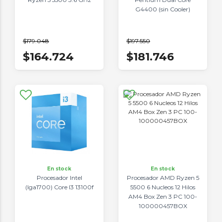
G4400 (sin Cooler)
$179.048
$197.550
$164.724
$181.746
En stock
En stock
Procesador Intel
Procesador AMD Ryzen 5
(lga1700) Core I3 13100f
5500 6 Nucleos 12 Hilos
AM4 Box Zen 3 PC 100-
100000457BOX