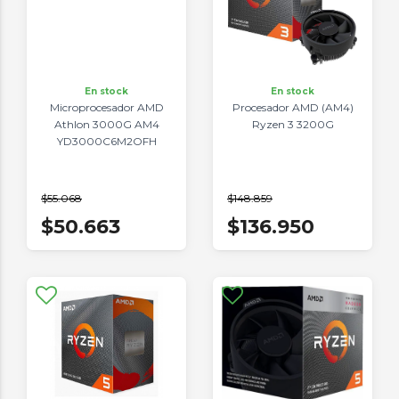
En stock
En stock
Microprocesador AMD
Procesador AMD (AM4)
Athlon 3000G AM4
Ryzen 3 3200G
YD3000C6M2OFH
$55.068
$148.859
$50.663
$136.950