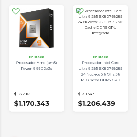
En stock
En stock
Procesador Amd (am5)
Procesador Intel Core
Ryzen 9 9900x3d
Ultra 9 285 BX80768285
24 Nucleos 5.6 GHz 36
MB Cache DDR5 GPU
Integrada
$1.272.112
$1.311.347
$1.170.343
$1.206.439