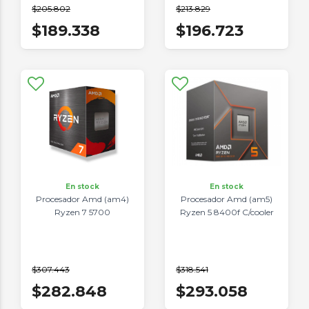
$205.802
$213.829
$189.338
$196.723
En stock
En stock
Procesador Amd (am4)
Procesador Amd (am5)
Ryzen 7 5700
Ryzen 5 8400f C/cooler
$307.443
$318.541
$282.848
$293.058