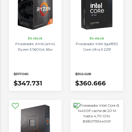
En stock
En stock
Procesador Amd (am4)
Procesador Intel (lga1851)
Ryzen 5 5600xt 65w
Core Ultra 5 225f
$377.969
$392.028
$347.731
$360.666