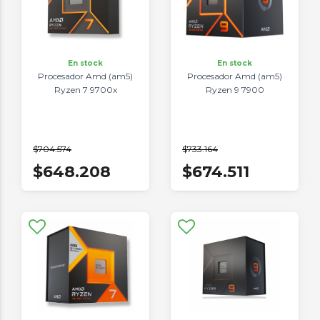
En stock
En stock
Procesador Amd (am5)
Procesador Amd (am5)
Ryzen 7 9700x
Ryzen 9 7900
$704.574
$733.164
$648.208
$674.511