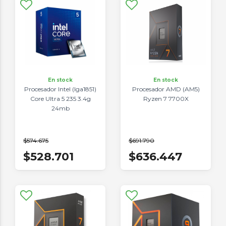
En stock
En stock
Procesador Intel (lga1851)
Procesador AMD (AM5)
Core Ultra 5 235 3.4g
Ryzen 7 7700X
24mb
$574.675
$691.790
$528.701
$636.447