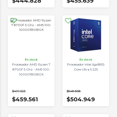
$444.828
$455.639
En stock
En stock
Procesador AMD Ryzen 7
Procesador Intel (lga1851)
8700F 5 Ghz - AM5 100-
Core Ultra 5 225
100001590BOX
$499.523
$548.858
$459.561
$504.949