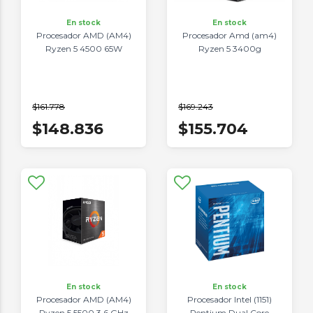
En stock
En stock
Procesador AMD (AM4)
Procesador Amd (am4)
Ryzen 5 4500 65W
Ryzen 5 3400g
$161.778
$169.243
$148.836
$155.704
En stock
En stock
Procesador AMD (AM4)
Procesador Intel (1151)
Ryzen 5 5500 3.6 GHz
Pentium Dual Core