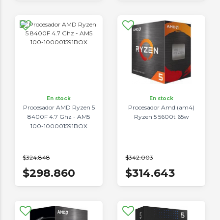
En stock
En stock
Procesador AMD Ryzen 5
Procesador Amd (am4)
8400F 4.7 Ghz - AM5
Ryzen 5 5600t 65w
100-100001591BOX
$324.848
$342.003
$298.860
$314.643