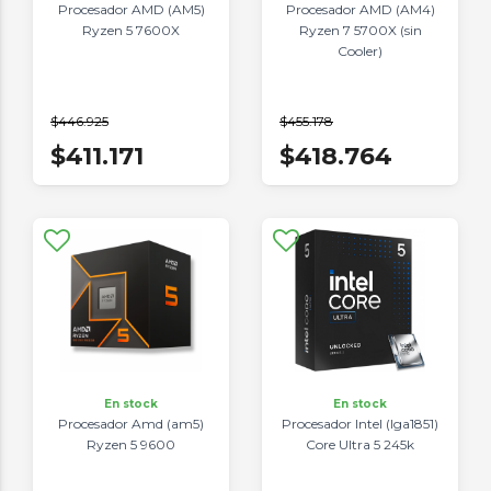
Procesador AMD (AM5)
Procesador AMD (AM4)
Ryzen 5 7600X
Ryzen 7 5700X (sin
Cooler)
$446.925
$455.178
$411.171
$418.764
En stock
En stock
Procesador Amd (am5)
Procesador Intel (lga1851)
Ryzen 5 9600
Core Ultra 5 245k