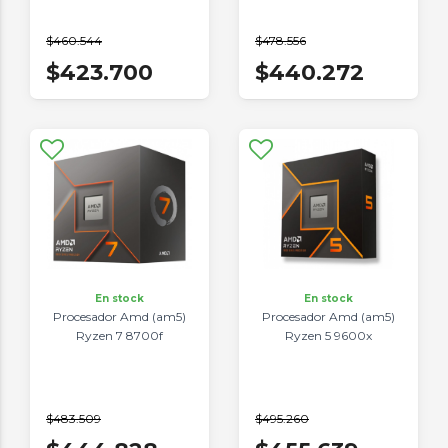
$460.544
$478.556
$423.700
$440.272
En stock
En stock
Procesador Amd (am5)
Procesador Amd (am5)
Ryzen 7 8700f
Ryzen 5 9600x
$483.509
$495.260