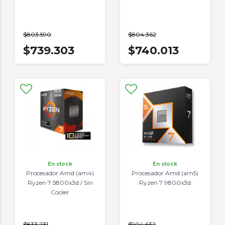
$803.590
$804.362
$739.303
$740.013
En stock
En stock
Procesador Amd (am4)
Procesador Amd (am5)
Ryzen 7 5800x3d / Sin
Ryzen 7 9800x3d
Cooler
$833.231
$904.632