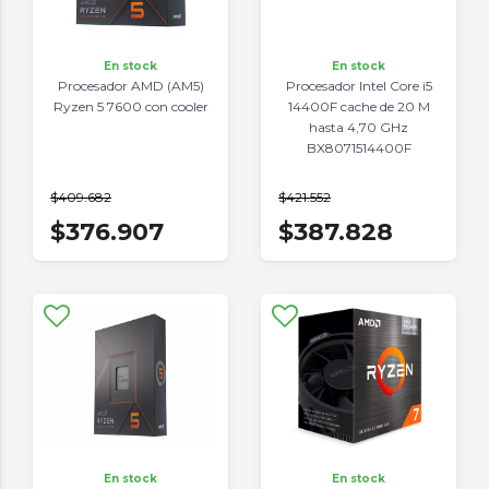
En stock
En stock
Procesador AMD (AM5)
Procesador Intel Core i5
Ryzen 5 7600 con cooler
14400F cache de 20 M
hasta 4,70 GHz
BX8071514400F
$409.682
$421.552
$376.907
$387.828
En stock
En stock