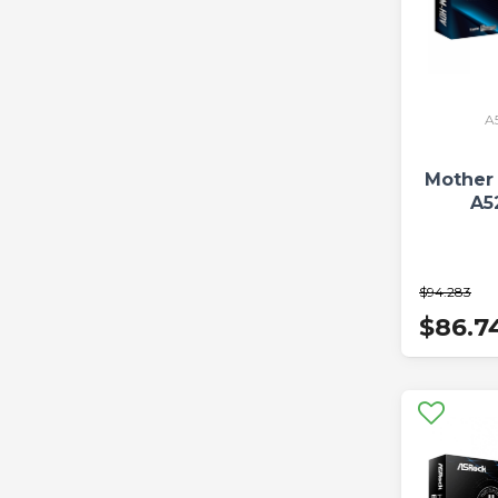
A
Mother
A5
$94.283
$86.7