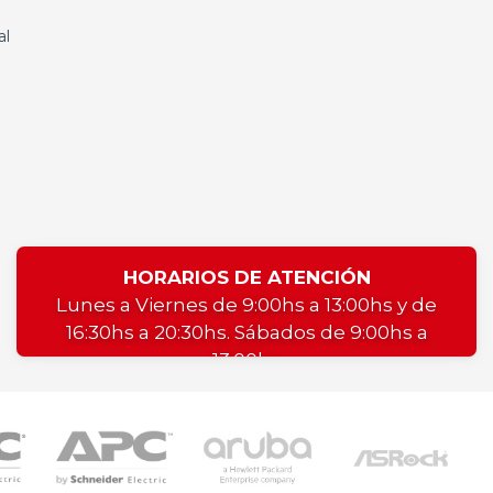
al
HORARIOS DE ATENCIÓN
Lunes a Viernes de 9:00hs a 13:00hs y de
16:30hs a 20:30hs. Sábados de 9:00hs a
13:00hs