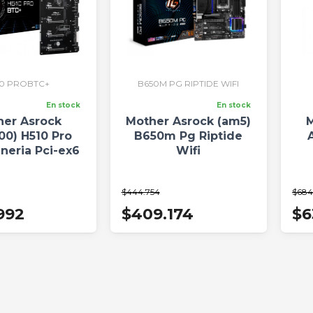
10 PROBTC+
B650M PG RIPTIDE WIFI
En stock
En stock
her Asrock
Mother Asrock (am5)
M
00) H510 Pro
B650m Pg Riptide
neria Pci-ex6
Wifi
$444.754
$684
992
$409.174
$6