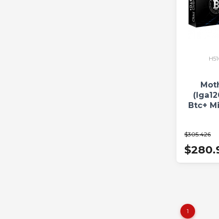
H5
Mot
(lga12
Btc+ Mi
$305.426
$280.
1