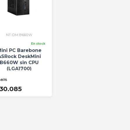
NT-DM B660W
En stock
ini PC Barebone
ASRock DeskMini
B660W sin CPU
(LGA1700)
.875
30.085