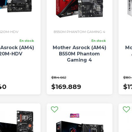
520M-HDV
B550M PHANTOM GAMING 4
En stock
En stock
 Asrock (AM4)
Mother Asrock (AM4)
Mo
20M-HDV
B550M Phantom
Gaming 4
$184.662
$189
40
$169.889
$1