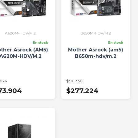
A620M-HDV/M.2
B650M-HDV/M.2
En stock
En stock
ther Asrock (AM5)
Mother Asrock (am5)
A620M-HDV/M.2
B650m-hdv/m.2
.026
$301.330
73.904
$277.224