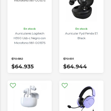
En stock
En stock
Auriculares Logitech
Auricular Fyd Fenda E1
H390 Usb-c Negro con
Black
Microfono 981-001575
$70.582
$70.591
$64.935
$64.944