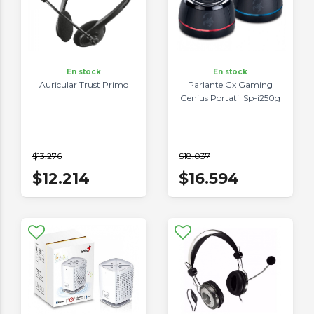
En stock
En stock
Auricular Trust Primo
Parlante Gx Gaming
Genius Portatil Sp-i250g
$13.276
$18.037
$12.214
$16.594