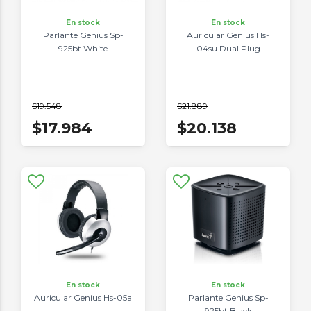
En stock
En stock
Parlante Genius Sp-
Auricular Genius Hs-
925bt White
04su Dual Plug
$19.548
$21.889
$17.984
$20.138
En stock
En stock
Auricular Genius Hs-05a
Parlante Genius Sp-
925bt Black