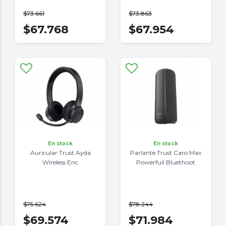
$73.661
$73.863
$67.768
$67.954
En stock
En stock
Auricular Trust Ayda
Parlante Trust Caro Max
Wireless Enc
Powerfull Bluethoot
$75.624
$78.244
$69.574
$71.984