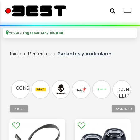
Enviar a
Ingresar CP y ciudad
Inicio
Perifericos
Parlantes y Auriculares
P
CONSUMO
CONSU
ELECTR
Filtrar
Ordenar