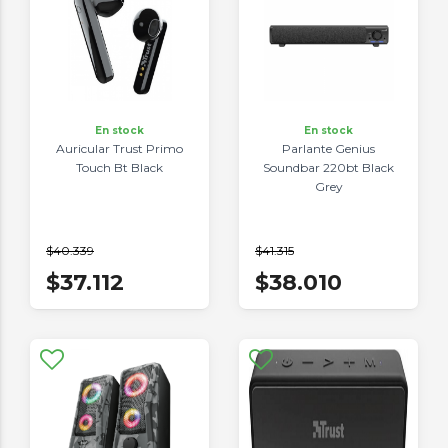
En stock
En stock
Auricular Trust Primo
Parlante Genius
Touch Bt Black
Soundbar 220bt Black
Grey
$40.339
$41.315
$37.112
$38.010