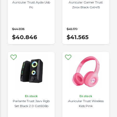
Auricular Trust Ayda Usb
Auricular Gamer Trust
Pc
Zirox Black Gxt415
$44.398
$45.179
$40.846
$41.565
En stock
En stock
Parlante Trust Javv Rgb
Auricular Trust Wireless
Set Black 2.0 Gxt606b
Kids Pink