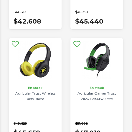
$46.313
$49.391
$42.608
$45.440
En stock
En stock
Auricular Trust Wireless
Auricular Gamer Trust
Kids Black
Zirox Gxt415x Xbox
$49.629
$51.098