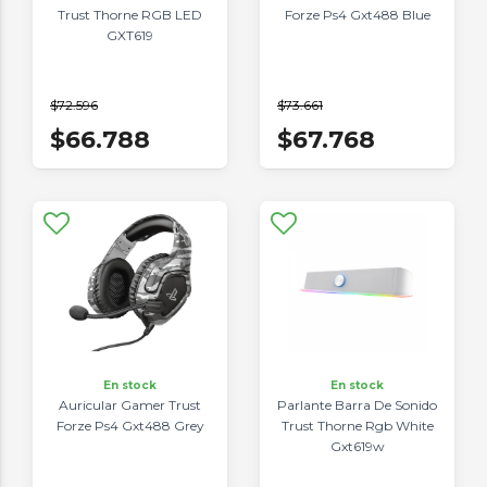
Trust Thorne RGB LED
Forze Ps4 Gxt488 Blue
GXT619
$72.596
$73.661
$66.788
$67.768
En stock
En stock
Auricular Gamer Trust
Parlante Barra De Sonido
Forze Ps4 Gxt488 Grey
Trust Thorne Rgb White
Gxt619w