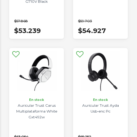
G710V Black
$57.868
$59.703
$53.239
$54.927
En stock
En stock
Auricular Trust Carus
Auricular Trust Ayda
Multiplataforma White
Usb-enc Pc
Gxt492w
$63.054
$65.252