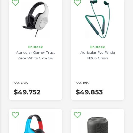
En stock
En stock
Auricular Gamer Trust
Auricular Fyd Fenda
Zirox White Gxt415w
N203 Green
$54.078
$54.188
$49.752
$49.853