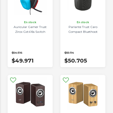
En stock
En stock
Auricular Gamer Trust
Parlante Trust Caro
Zirox Gxt416s Switch
Compact Bluethoot
$54.316
$55.114
$49.971
$50.705