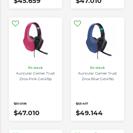
$45.659
$47.010
En stock
En stock
Auricular Gamer Trust
Auricular Gamer Trust
Zirox Pink Gxt415p
Zirox Blue Gxt415b
$51.098
$53.417
$47.010
$49.144