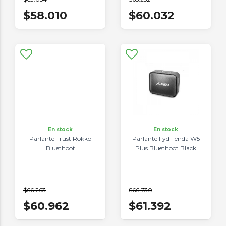
$58.010
$60.032
En stock
En stock
Parlante Trust Rokko
Parlante Fyd Fenda W5
Bluethoot
Plus Bluethoot Black
$66.263
$66.730
$60.962
$61.392