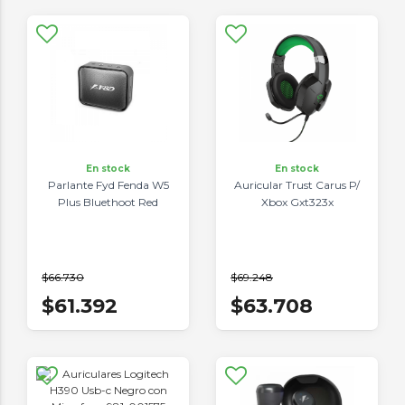
En stock
En stock
Parlante Fyd Fenda W5
Auricular Trust Carus P/
Plus Bluethoot Red
Xbox Gxt323x
$66.730
$69.248
$61.392
$63.708