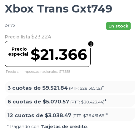
Xbox Trans Gxt749
24175
En stock
$23.224
Precio lista
$21.366
Precio
especial
Precio sin impuestos nacionales: $17.658
3 cuotas de
$9.521.84
*
(PTF:
$28.565.52)
6 cuotas de
$5.070.57
*
(PTF:
$30.423.44)
12 cuotas de
$3.038.47
*
(PTF:
$36.461.68)
* Pagando con
Tarjetas de crédito
.