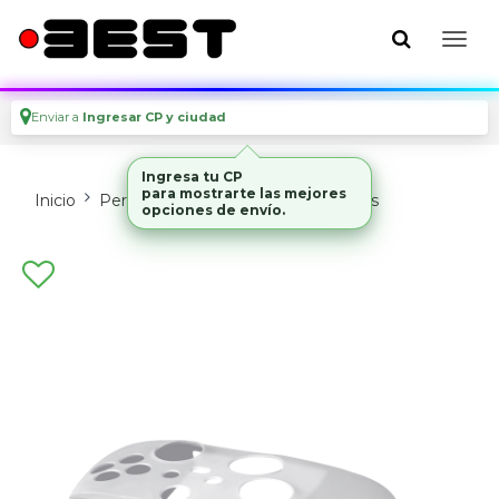
Enviar a
Ingresar CP y ciudad
Ingresa tu CP
para mostrarte las mejores
Inicio
Perifericos
Joysticks Y Gamepads
opciones de envío.