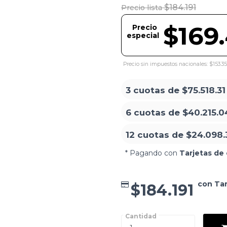
$184.191
Precio lista
$169
Precio
especial
Precio sin impuestos nacionales: $153.3
3 cuotas de
$75.518.31
6 cuotas de
$40.215.0
12 cuotas de
$24.098.
* Pagando con
Tarjetas de 
con Tar
$184.191
Cantidad