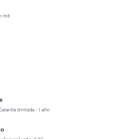
e red
e
arantía limitada - 1 año
no