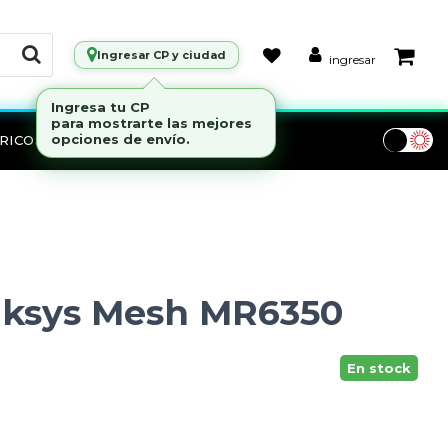
Ingresar CP y ciudad
ingresar
RICOS
Marcas
nksys Mesh MR6350
En stock