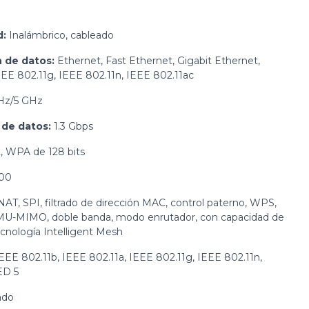
d:
Inalámbrico, cableado
 de datos:
Ethernet, Fast Ethernet, Gigabit Ethernet,
EEE 802.11g, IEEE 802.11n, IEEE 802.11ac
Hz/5 GHz
 de datos:
1.3 Gbps
 WPA de 128 bits
00
AT, SPI, filtrado de dirección MAC, control paterno, WPS,
a MU-MIMO, doble banda, modo enrutador, con capacidad de
cnología Intelligent Mesh
EEE 802.11b, IEEE 802.11a, IEEE 802.11g, IEEE 802.11n,
ED 5
ado