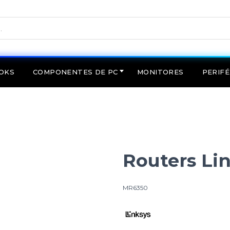
OKS
COMPONENTES DE PC
MONITORES
PERIFÉ
Routers Li
MR6350