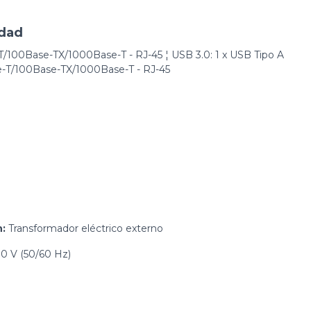
idad
/100Base-TX/1000Base-T - RJ-45 ¦ USB 3.0: 1 x USB Tipo A
se-T/100Base-TX/1000Base-T - RJ-45
n:
Transformador eléctrico externo
0 V (50/60 Hz)