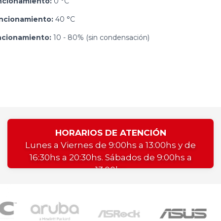
ncionamiento:
0 °C
ncionamiento:
40 °C
cionamiento:
10 - 80% (sin condensación)
HORARIOS DE ATENCIÓN
Lunes a Viernes de 9:00hs a 13:00hs y de
16:30hs a 20:30hs. Sábados de 9:00hs a
13:00hs