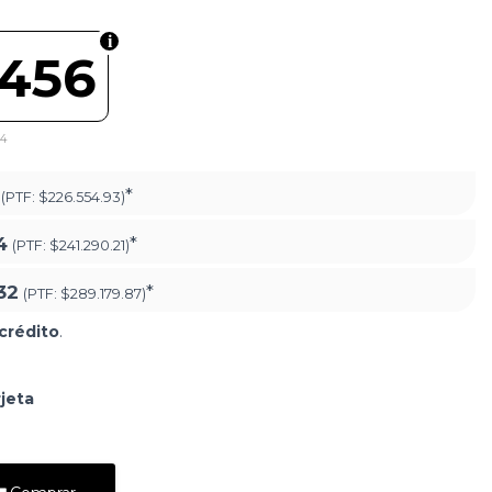
.456
54
*
(PTF:
$226.554.93)
4
*
(PTF:
$241.290.21)
32
*
(PTF:
$289.179.87)
crédito
.
jeta