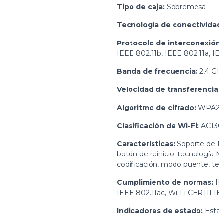
Tipo de caja:
Sobremesa
Tecnología de conectivida
Protocolo de interconexión
IEEE 802.11b, IEEE 802.11a, I
Banda de frecuencia:
2,4 G
Velocidad de transferencia
Algoritmo de cifrado:
WPA2,
Clasificación de Wi-Fi:
AC13
Características:
Soporte de N
botón de reinicio, tecnologí
codificación, modo puente, te
Cumplimiento de normas:
I
IEEE 802.11ac, Wi-Fi CERTIFI
Indicadores de estado:
Est