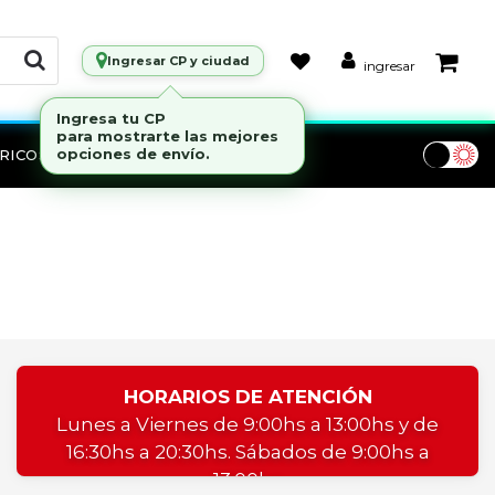
Ingresar CP y ciudad
ingresar
Ingresa tu CP
para mostrarte las mejores
RICOS
Marcas
opciones de envío.
HORARIOS DE ATENCIÓN
Lunes a Viernes de 9:00hs a 13:00hs y de
16:30hs a 20:30hs. Sábados de 9:00hs a
13:00hs