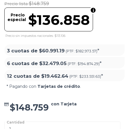
$148.759
Precio lista
$136.858
Precio
especial
Precio sin impuestos nacionales: $113.106
3 cuotas de
$60.991.19
*
(PTF:
$182.973.57)
6 cuotas de
$32.479.05
*
(PTF:
$194.874.29)
12 cuotas de
$19.462.64
*
(PTF:
$233.551.63)
* Pagando con
Tarjetas de crédito
.
con Tarjeta
$148.759
Cantidad