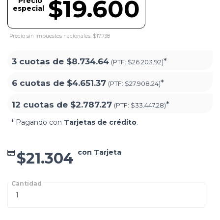
$19.600
Precio
especial
Precio sin impuestos nacionales: $17.738
3 cuotas de
$8.734.64
*
(PTF:
$26.203.92)
6 cuotas de
$4.651.37
*
(PTF:
$27.908.24)
12 cuotas de
$2.787.27
*
(PTF:
$33.447.28)
* Pagando con
Tarjetas de crédito
.
con Tarjeta
$21.304
Cantidad