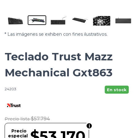
* Las imágenes se exhiben con fines ilustrativos.
Teclado Trust Mazz
Mechanical Gxt863
24203
En stock
$57.794
Precio lista
$53.170
Precio
especial