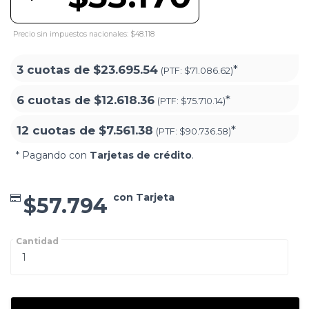
Precio sin impuestos nacionales: $48.118
3 cuotas de
$23.695.54
*
(PTF:
$71.086.62)
6 cuotas de
$12.618.36
*
(PTF:
$75.710.14)
12 cuotas de
$7.561.38
*
(PTF:
$90.736.58)
* Pagando con
Tarjetas de crédito
.
con Tarjeta
$57.794
Cantidad