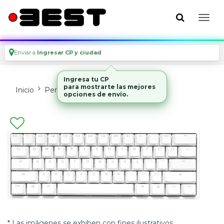
Enviar a
Ingresar CP y ciudad
Ingresa tu CP
para mostrarte las mejores
Inicio
Perifericos
Teclados
opciones de envío.
* Las imágenes se exhiben con fines ilustrativos.