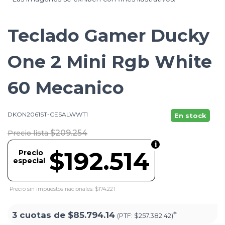
Teclado Gamer Ducky
One 2 Mini Rgb White
60 Mecanico
DKON2061ST-CESALWWT1
En stock
$209.254
Precio lista
$192.514
Precio
especial
Precio sin impuestos nacionales: $174.221
3 cuotas de
$85.794.14
*
(PTF:
$257.382.42)