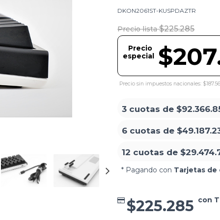
DKON2061ST-KUSPDAZTR
$225.285
Precio lista
$207
Precio
especial
Precio sin impuestos nacionales: $187.5
3 cuotas de
$92.366.8
6 cuotas de
$49.187.2
12 cuotas de
$29.474.
* Pagando con
Tarjetas de 
con T
$225.285