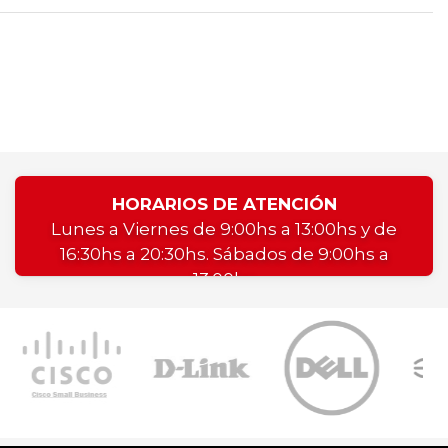
HORARIOS DE ATENCIÓN
Lunes a Viernes de 9:00hs a 13:00hs y de
16:30hs a 20:30hs. Sábados de 9:00hs a
13:00hs