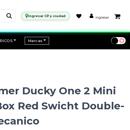
Ingresar CP y ciudad
ingresar
RICOS
Marcas
mer Ducky One 2 Mini
Box Red Swicht Double-
ecanico