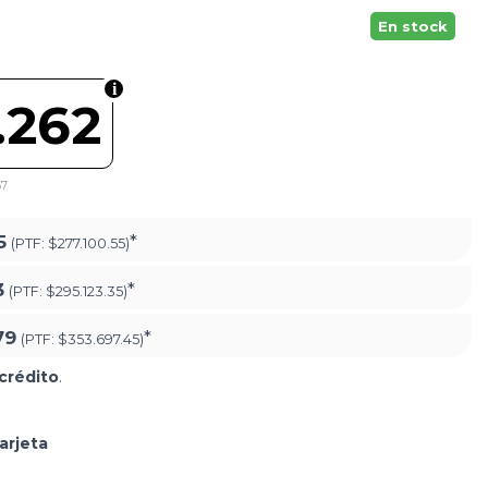
En stock
.262
67
5
*
(PTF:
$277.100.55)
3
*
(PTF:
$295.123.35)
79
*
(PTF:
$353.697.45)
crédito
.
arjeta