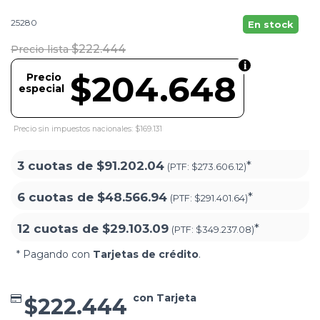
25280
En stock
$222.444
Precio lista
$204.648
Precio
especial
Precio sin impuestos nacionales: $169.131
3 cuotas de
$91.202.04
*
(PTF:
$273.606.12)
6 cuotas de
$48.566.94
*
(PTF:
$291.401.64)
12 cuotas de
$29.103.09
*
(PTF:
$349.237.08)
* Pagando con
Tarjetas de crédito
.
con Tarjeta
$222.444