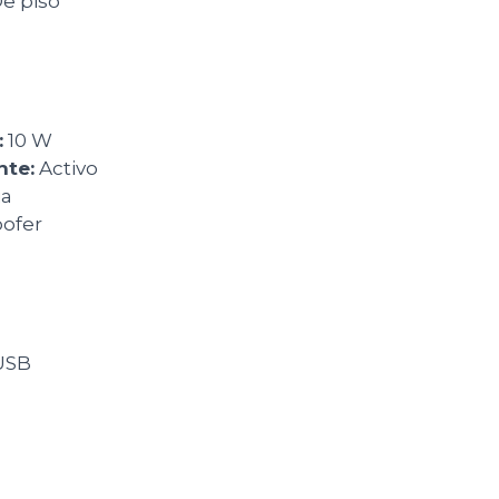
e piso
:
10 W
nte:
Activo
ja
ofer
USB