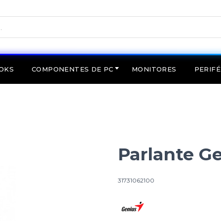
OKS
COMPONENTES DE PC
MONITORES
PERIFÉ
Parlante G
31731062100