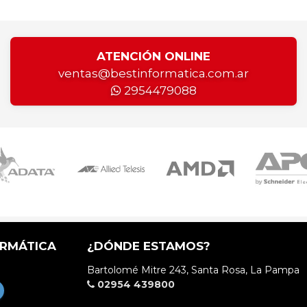
ATENCIÓN ONLINE
ventas@bestinformatica.com.ar
2954479088
ORMÁTICA
¿DÓNDE ESTAMOS?
Bartolomé Mitre 243, Santa Rosa, La Pampa
02954 439800