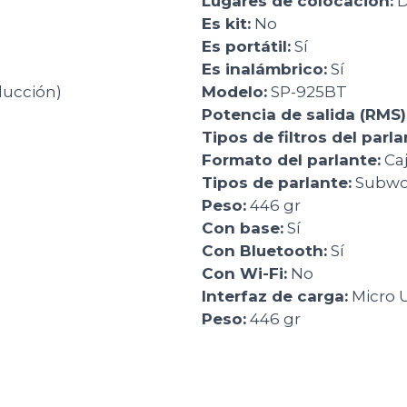
Lugares de colocación:
D
Es kit:
No
Es portátil:
Sí
Es inalámbrico:
Sí
ducción)
Modelo:
SP-925BT
Potencia de salida (RMS)
Tipos de filtros del parla
Formato del parlante:
Ca
Tipos de parlante:
Subwo
Peso:
446 gr
Con base:
Sí
Con Bluetooth:
Sí
Con Wi-Fi:
No
Interfaz de carga:
Micro 
Peso:
446 gr