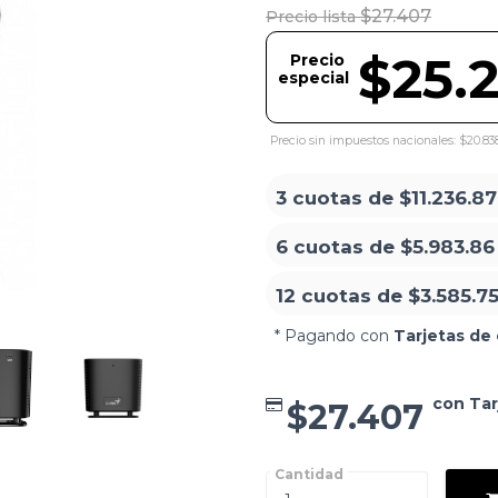
$27.407
Precio lista
$25.
Precio
especial
Precio sin impuestos nacionales: $20.83
3 cuotas de
$11.236.87
6 cuotas de
$5.983.86
12 cuotas de
$3.585.7
* Pagando con
Tarjetas de 
con Tar
$27.407
Cantidad