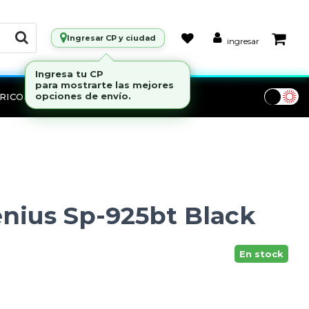
Ingresar CP y ciudad
ingresar
RICOS
Marcas
enius Sp-925bt Black
En stock