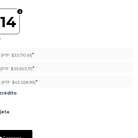
214
8
*
(PTF:
$33.710.61)
*
(PTF:
$35.903.17)
5
*
(PTF:
$43.028.99)
crédito
.
jeta