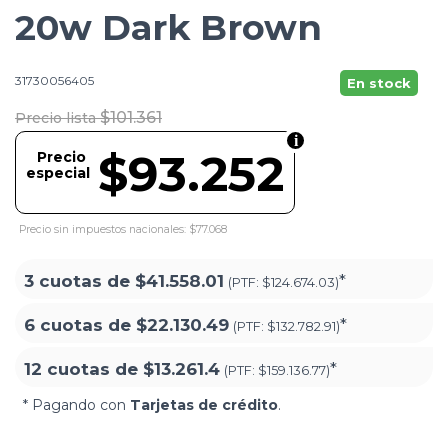
20w Dark Brown
31730056405
En stock
$101.361
Precio lista
$93.252
Precio
especial
Precio sin impuestos nacionales: $77.068
3 cuotas de
$41.558.01
*
(PTF:
$124.674.03)
6 cuotas de
$22.130.49
*
(PTF:
$132.782.91)
12 cuotas de
$13.261.4
*
(PTF:
$159.136.77)
* Pagando con
Tarjetas de crédito
.