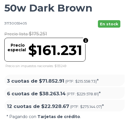
50w Dark Brown
31730055405
En stock
$175.251
Precio lista
$161.231
Precio
especial
Precio sin impuestos nacionales: $133.249
3 cuotas de
$71.852.91
*
(PTF:
$215.558.73)
6 cuotas de
$38.263.14
*
(PTF:
$229.578.81)
12 cuotas de
$22.928.67
*
(PTF:
$275.144.07)
* Pagando con
Tarjetas de crédito
.