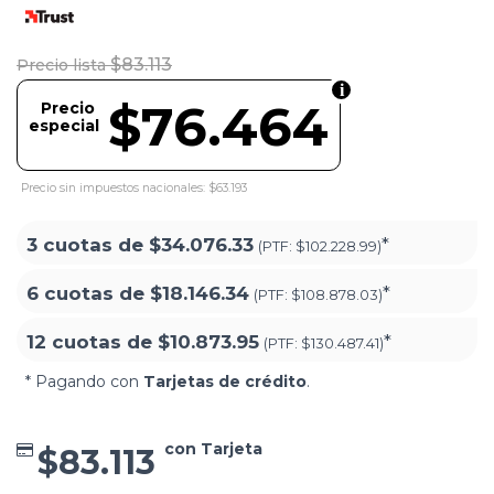
$83.113
Precio lista
$76.464
Precio
especial
Precio sin impuestos nacionales: $63.193
3 cuotas de
$34.076.33
*
(PTF:
$102.228.99)
6 cuotas de
$18.146.34
*
(PTF:
$108.878.03)
12 cuotas de
$10.873.95
*
(PTF:
$130.487.41)
* Pagando con
Tarjetas de crédito
.
con Tarjeta
$83.113