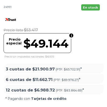
24991
En stock
$53.417
Precio lista
$49.144
Precio
especial
Precio sin impuestos nacionales: $40.615
3 cuotas de
$21.900.97
*
(PTF:
$65.702.91)
6 cuotas de
$11.662.71
*
(PTF:
$69.976.27)
12 cuotas de
$6.988.72
*
(PTF:
$83.864.69)
* Pagando con
Tarjetas de crédito
.