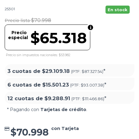
25301
En stock
$70.998
Precio lista
$65.318
Precio
especial
Precio sin impuestos nacionales: $53.982
3 cuotas de
$29.109.18
*
(PTF:
$87.327.54)
6 cuotas de
$15.501.23
*
(PTF:
$93.007.38)
12 cuotas de
$9.288.91
*
(PTF:
$111.466.86)
* Pagando con
Tarjetas de crédito
.
con Tarjeta
$70.998