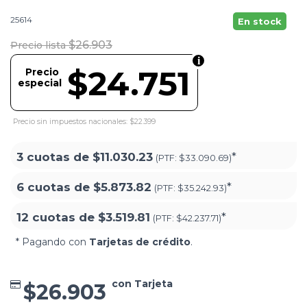
25614
En stock
$26.903
Precio lista
$24.751
Precio
especial
Precio sin impuestos nacionales: $22.399
3 cuotas de
$11.030.23
*
(PTF:
$33.090.69)
6 cuotas de
$5.873.82
*
(PTF:
$35.242.93)
12 cuotas de
$3.519.81
*
(PTF:
$42.237.71)
* Pagando con
Tarjetas de crédito
.
con Tarjeta
$26.903