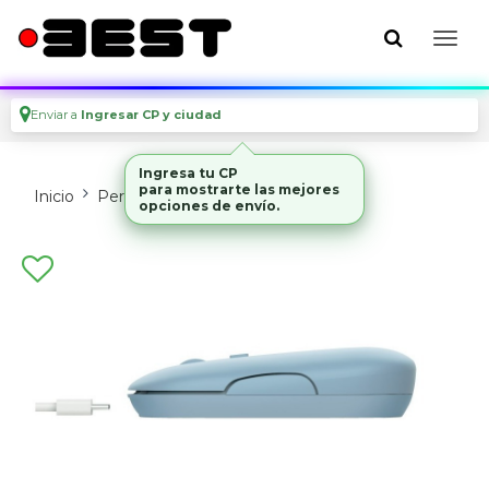
Enviar a
Ingresar CP y ciudad
Ingresa tu CP
para mostrarte las mejores
Inicio
Perifericos
Mouses Y Pads
opciones de envío.