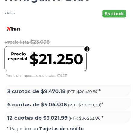
24126
En stock
$23.098
Precio lista
$21.250
Precio
especial
Precio sin impuestos nacionales: $19.231
3 cuotas de
$9.470.18
*
(PTF:
$28.410.54)
6 cuotas de
$5.043.06
*
(PTF:
$30.258.38)
12 cuotas de
$3.021.99
*
(PTF:
$36.263.86)
* Pagando con
Tarjetas de crédito
.