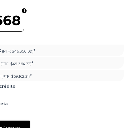
668
1
3
*
(PTF:
$46.350.09)
*
(PTF:
$49.364.73)
9
*
(PTF:
$59.162.31)
crédito
.
jeta