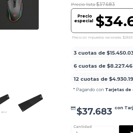
$37.683
Precio lista
$34.
Precio
especial
Precio sin impuestos nacionales: $28.65
3 cuotas de
$15.450.0
6 cuotas de
$8.227.46
12 cuotas de
$4.930.1
* Pagando con
Tarjetas de 
con Tar
$37.683
Cantidad