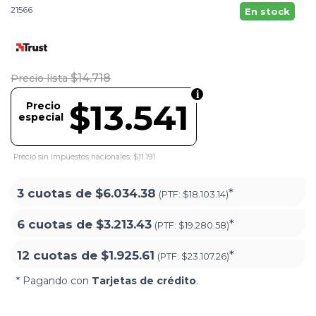
21566
En stock
$14.718
Precio lista
$13.541
Precio
especial
Precio sin impuestos nacionales: $11.191
3 cuotas de
$6.034.38
*
(PTF:
$18.103.14)
6 cuotas de
$3.213.43
*
(PTF:
$19.280.58)
12 cuotas de
$1.925.61
*
(PTF:
$23.107.26)
* Pagando con
Tarjetas de crédito
.