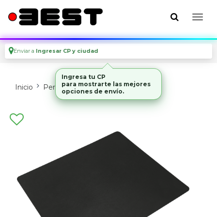
Enviar a
Ingresar CP y ciudad
Ingresa tu CP
para mostrarte las mejores
Inicio
Perifericos
Mouses Y Pads
opciones de envío.