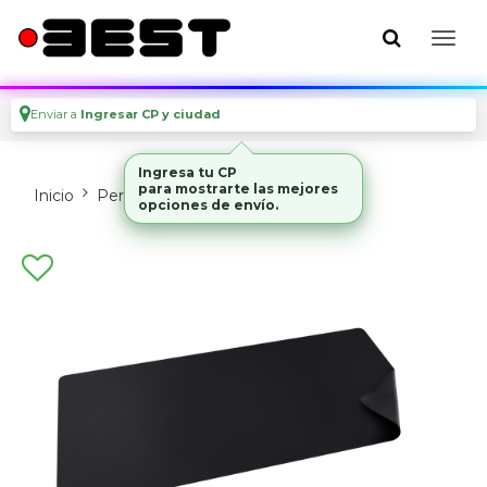
Enviar a
Ingresar CP y ciudad
Ingresa tu CP
para mostrarte las mejores
Inicio
Perifericos
Mouses Y Pads
opciones de envío.