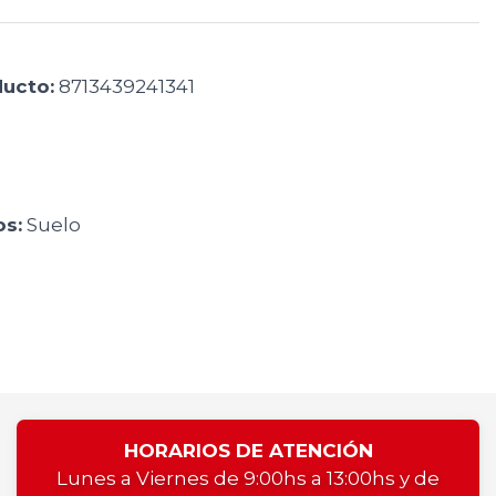
ducto:
8713439241341
s:
Suelo
HORARIOS DE ATENCIÓN
Lunes a Viernes de 9:00hs a 13:00hs y de