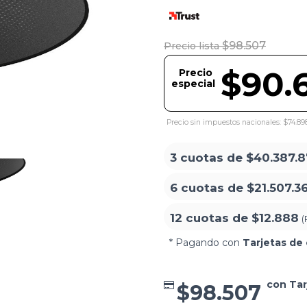
$98.507
Precio lista
$90.
Precio
especial
Precio sin impuestos nacionales: $74.89
3 cuotas de
$40.387.8
6 cuotas de
$21.507.3
12 cuotas de
$12.888
(
* Pagando con
Tarjetas de 
con Tar
$98.507