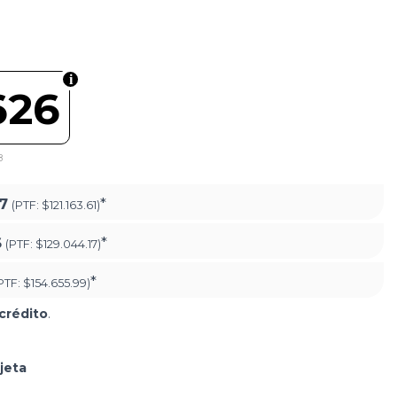
626
8
7
*
(PTF:
$121.163.61)
6
*
(PTF:
$129.044.17)
*
PTF:
$154.655.99)
crédito
.
jeta