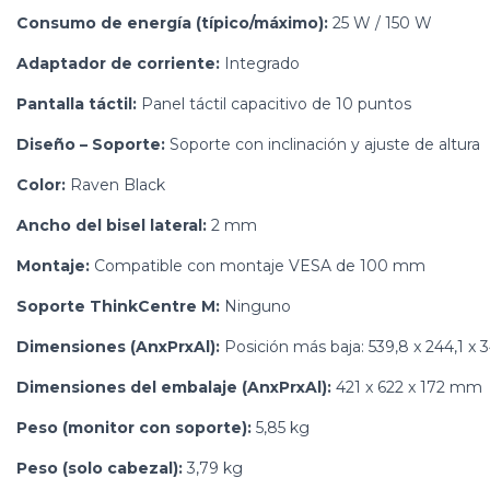
Consumo de energía (típico/máximo):
25 W / 150 W
Adaptador de corriente:
Integrado
Pantalla táctil:
Panel táctil capacitivo de 10 puntos
Diseño – Soporte:
Soporte con inclinación y ajuste de altura
Color:
Raven Black
Ancho del bisel lateral:
2 mm
Montaje:
Compatible con montaje VESA de 100 mm
Soporte ThinkCentre M:
Ninguno
Dimensiones (AnxPrxAl):
Posición más baja: 539,8 x 244,1 x 
Dimensiones del embalaje (AnxPrxAl):
421 x 622 x 172 mm
Peso (monitor con soporte):
5,85 kg
Peso (solo cabezal):
3,79 kg