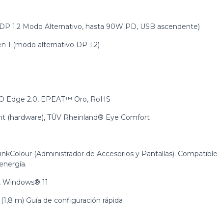
1 (DP 1.2 Modo Alternativo, hasta 90W PD, USB ascendente)
en 1 (modo alternativo DP 1.2)
O Edge 2.0, EPEAT™ Oro, RoHS
t (hardware), TÜV Rheinland® Eye Comfort
nkColour (Administrador de Accesorios y Pantallas). Compatibl
energía.
 Windows® 11
1,8 m) Guía de configuración rápida