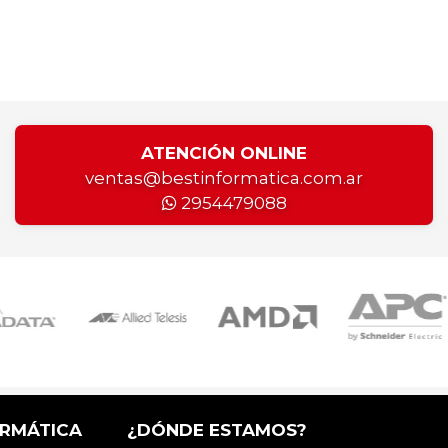
ATENCIÓN ONLINE
ventas@bestinformatica.com.ar
2954479088
ORMÁTICA
¿DÓNDE ESTAMOS?