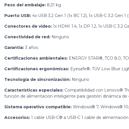
Peso del embalaje:
8,31 kg
Puerto USB:
4x USB 3.2 Gen 1 (1x BC 1.2), 1x USB-C 3.2 Gen 
Conectores de vídeo:
1x HDMI 1.4, 1x DP 1.2, 1x USB-C 3.2 G
Conectividad de red:
Ninguno
Garantía:
3 años
Certificaciones ambientales:
ENERGY STAR®, TCO 8.0, TC
Certificaciones ergonómicas:
Eyesafe®, TÜV Low Blue Ligh
Tecnología de sincronización:
Ninguno
Características especiales:
Compatibilidad con Lenovo® Thi
función de alimentación inteligente para gestión dinámica de 
Sistema operativo compatible:
Windows® 7, Windows® 10,
Accesorios:
1 cable USB-C® a USB-C 1 cable de alimentación (