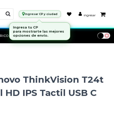
Ingresar CP y ciudad
ingresar
RICOS
Marcas
novo ThinkVision T24t
ll HD IPS Tactil USB C