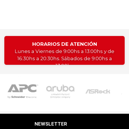
HORARIOS DE ATENCIÓN
Lunes a Viernes de 9:00hs a 13:00hs y de
16:30hs a 20:30hs. Sábados de 9:00hs a
13:00hs
NEWSLETTER