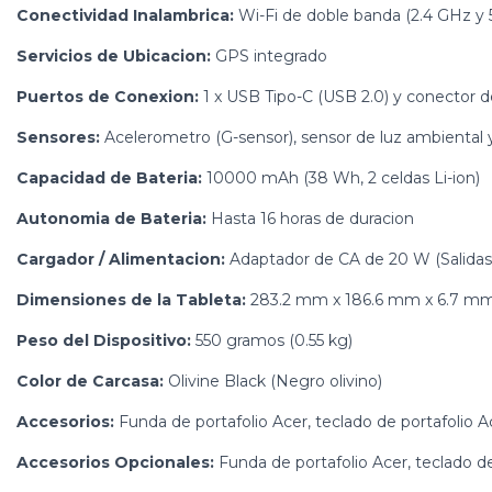
Conectividad Inalambrica:
Wi-Fi de doble banda (2.4 GHz y 
Servicios de Ubicacion:
GPS integrado
Puertos de Conexion:
1 x USB Tipo-C (USB 2.0) y conector d
Sensores:
Acelerometro (G-sensor), sensor de luz ambiental y
Capacidad de Bateria:
10000 mAh (38 Wh, 2 celdas Li-ion)
Autonomia de Bateria:
Hasta 16 horas de duracion
Cargador / Alimentacion:
Adaptador de CA de 20 W (Salidas 
Dimensiones de la Tableta:
283.2 mm x 186.6 mm x 6.7 mm (
Peso del Dispositivo:
550 gramos (0.55 kg)
Color de Carcasa:
Olivine Black (Negro olivino)
Accesorios:
Funda de portafolio Acer, teclado de portafolio 
Accesorios Opcionales:
Funda de portafolio Acer, teclado de