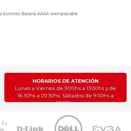
os botones Batería AAAA reemplazable
HORARIOS DE ATENCIÓN
Lunes a Viernes de 9:00hs a 13:00hs y de
16:30hs a 20:30hs. Sábados de 9:00hs a
13:00hs