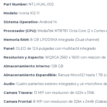
Part Number:
NT.LHUAL.002
Modelo:
Iconia X12-11
Sistema Operativo:
Android 14
Procesador (CPU):
MediaTek MT8781 Octa-Core (2 x Cortex-A7
Memoria RAM:
8 GB LPDDR4X integrada (Dual-channel)
Panel:
OLED de 12.6 pulgadas con multitactil integrado
Resolucion y Aspecto:
WQXGA 2560 x 1600 con relacion de 
Almacenamiento Interno:
128 GB
Almacenamiento Expandible:
Ranura MicroSD hasta 1 TB (
Audio:
Cuatro parlantes estereo integrados y un microfono dig
Camara Trasera:
13 MP con resolucion de 4224 x 3166
Camara Frontal:
8 MP con resolucion de 3264 x 2448 (Grabaci