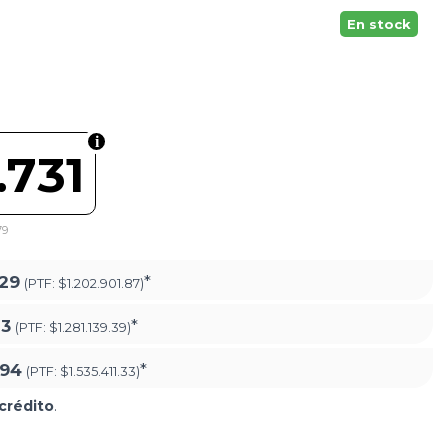
En stock
.731
79
.29
*
(PTF:
$1.202.901.87)
23
*
(PTF:
$1.281.139.39)
.94
*
(PTF:
$1.535.411.33)
crédito
.