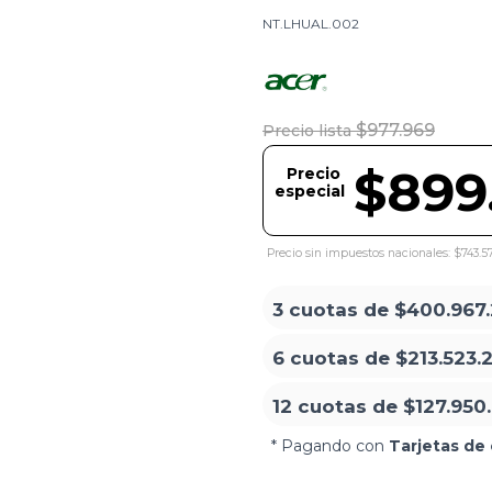
NT.LHUAL.002
$977.969
Precio lista
$899
Precio
especial
Precio sin impuestos nacionales: $743.5
3 cuotas de
$400.967
6 cuotas de
$213.523.
12 cuotas de
$127.950
* Pagando con
Tarjetas de 