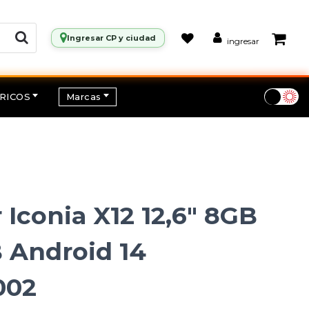
Ingresar CP y ciudad
ingresar
RICOS
Marcas
 Iconia X12 12,6" 8GB
 Android 14
002