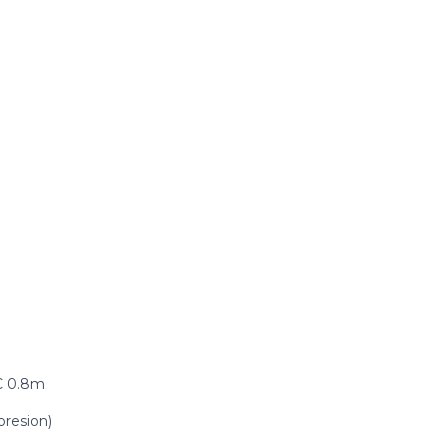
-C 0.8m
presion)