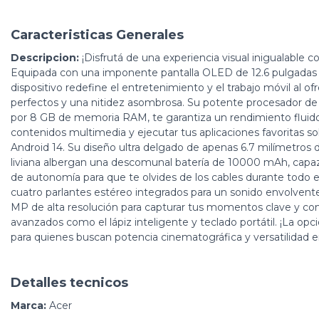
Caracteristicas Generales
Descripcion:
¡Disfrutá de una experiencia visual inigualable co
Equipada con una imponente pantalla OLED de 12.6 pulgadas
dispositivo redefine el entretenimiento y el trabajo móvil al of
perfectos y una nitidez asombrosa. Su potente procesador d
por 8 GB de memoria RAM, te garantiza un rendimiento fluido
contenidos multimedia y ejecutar tus aplicaciones favoritas so
Android 14. Su diseño ultra delgado de apenas 6.7 milímetros d
liviana albergan una descomunal batería de 10000 mAh, capaz
de autonomía para que te olvides de los cables durante todo e
cuatro parlantes estéreo integrados para un sonido envolvente
MP de alta resolución para capturar tus momentos clave y com
avanzados como el lápiz inteligente y teclado portátil. ¡La opc
para quienes buscan potencia cinematográfica y versatilidad en
Detalles tecnicos
Marca:
Acer