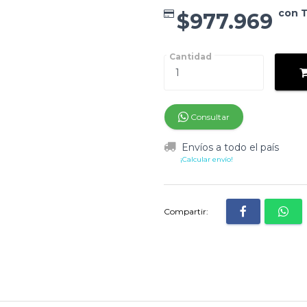
con T
$977.969
Cantidad
Consultar
Envíos a todo el país
¡Calcular envío!
Compartir: