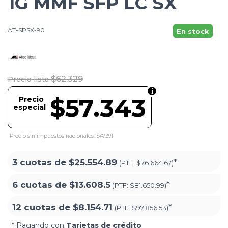
1G MMF SFP LC SX
AT-SPSX-90
En stock
$62.329
Precio lista
$57.343
Precio
especial
Precio sin impuestos nacionales: $47.391
3 cuotas de
$25.554.89
*
(PTF:
$76.664.67)
6 cuotas de
$13.608.5
*
(PTF:
$81.650.99)
12 cuotas de
$8.154.71
*
(PTF:
$97.856.53)
* Pagando con
Tarjetas de crédito
.