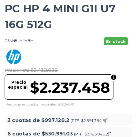
PC HP 4 MINI G1I U7
16G 512G
D5NN8LA#ABM
En stock
$2.432.020
Precio lista
$2.237.458
Precio
especial
Precio sin impuestos nacionales: $2.024.849
3 cuotas de
$997.128.2
*
(PTF:
$2.991.384.6)
6 cuotas de
$530.991.03
*
(PTF:
$3.185.946.2)