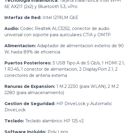
Tecnologia Inalambrica:
Tarjeta inalambrica Intel Wi-Fi
6E AX211 (2x2) y Bluetooth 5.3, vPro
Interfaz de Red:
Intel I219LM GbE
Audio:
Codec Realtek ALC3252, conector de audio
universal con soporte para auriculares CTIA y OMTP
Alimentacion:
Adaptador de alimentacion externo de 90
W, hasta 89% de eficiencia
Puertos Posteriores:
3 USB Tipo-A de 5 Gb/s, 1 HDMI 2.1,
1 RJ-45, 1 conector de alimentacion, 2 DisplayPort 2.1, 2
conectores de antena externa
Ranuras de Expansion:
1 M.2 2230 (para WLAN), 2 M.2
2280 (para almacenamiento)
Gestion de Seguridad:
HP DriveLock y Automatic
DriveLock
Teclado:
Teclado alambrico HP 125 v2
Software Incluido:
Poly Lens