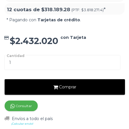
12 cuotas de
$318.189.28
*
(PTF:
$3.818.271.4)
* Pagando con
Tarjetas de crédito
.
con Tarjeta
$2.432.020
Cantidad
Comprar
Consultar
Envíos a todo el país
¡Calcular envío!