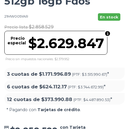
512gb 16gb Fdos
21MW005YAR
En stock
$2.858.529
Precio lista
$2.629.847
Precio
especial
Precio sin impuestos nacionales: $2.379.952
3 cuotas de
$1.171.996.89
*
(PTF:
$3.515.990.67)
6 cuotas de
$624.112.17
*
(PTF:
$3.744.672.99)
12 cuotas de
$373.990.88
*
(PTF:
$4.487.890.53)
* Pagando con
Tarjetas de crédito
.
con Tarjeta