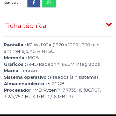
Compartir:
Ficha técnica
Pantalla :
16" WUXGA (1920 x 1200), 300 nits,
antirreflejo, 45 % NTSC
Memoria :
16GB
Gráficos :
AMD Radeon™ 680M integrados
Marca:
Lenovo
Sistema operativo :
Freedos (sin sistema)
Almacenamiento :
512GGB
Procesador :
MD Ryzen™ 7 7735HS (8C/16T,
3,2/4,75 GHz, 4 MB L2/16 MB L3)