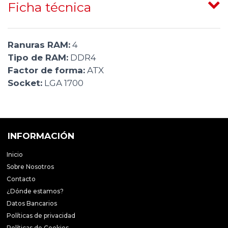
Ficha técnica
Ranuras RAM:
4
Tipo de RAM:
DDR4
Factor de forma:
ATX
Socket:
LGA 1700
INFORMACIÓN
Inicio
Sobre Nosotros
Contacto
¿Dónde estamos?
Datos Bancarios
Políticas de privacidad
Políticas de Cookies