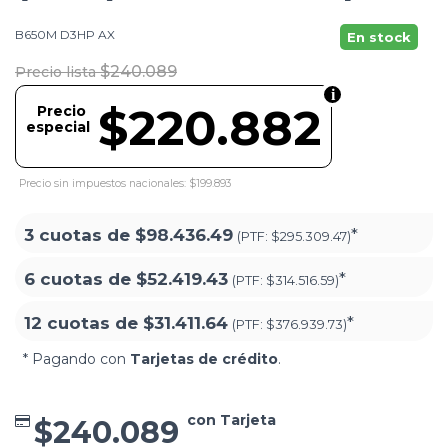
B650M D3HP AX
En stock
$240.089
Precio lista
$220.882
Precio
especial
Precio sin impuestos nacionales: $199.893
3 cuotas de
$98.436.49
*
(PTF:
$295.309.47)
6 cuotas de
$52.419.43
*
(PTF:
$314.516.59)
12 cuotas de
$31.411.64
*
(PTF:
$376.939.73)
* Pagando con
Tarjetas de crédito
.
con Tarjeta
$240.089