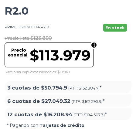
R2.0
PRIME H610M-F D4 R2.0
En stock
$123.890
Precio lista
$113.979
Precio
especial
Precio sin impuestos nacionales: $103.148
3 cuotas de
$50.794.9
*
(PTF:
$152.384.7)
6 cuotas de
$27.049.32
*
(PTF:
$162.295.9)
12 cuotas de
$16.208.94
*
(PTF:
$194.507.3)
* Pagando con
Tarjetas de crédito
.