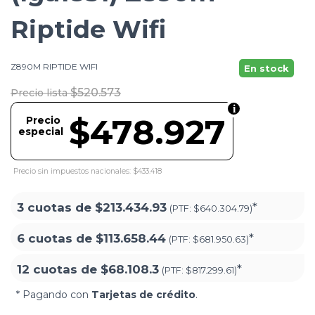
Riptide Wifi
Z890M RIPTIDE WIFI
En stock
$520.573
Precio lista
$478.927
Precio
especial
Precio sin impuestos nacionales: $433.418
3 cuotas de
$213.434.93
*
(PTF:
$640.304.79)
6 cuotas de
$113.658.44
*
(PTF:
$681.950.63)
12 cuotas de
$68.108.3
*
(PTF:
$817.299.61)
* Pagando con
Tarjetas de crédito
.