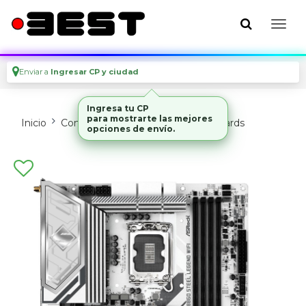
Enviar a
Ingresar CP y ciudad
Ingresa tu CP
para mostrarte las mejores
Inicio
Componentes De Pc
Motherboards
opciones de envío.