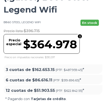
Legend Wifi
B860 STEEL LEGEND WIFI
En stock
$396.715
Precio lista
$364.978
Precio
especial
Precio sin impuestos nacionales: $330.297
3 cuotas de
$162.653.15
*
(PTF:
$487.959.45)
6 cuotas de
$86.616.11
*
(PTF:
$519.696.65)
12 cuotas de
$51.903.55
*
(PTF:
$622.842.55)
* Pagando con
Tarjetas de crédito
.