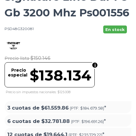
Gb 3200 Mhz Ps001556
PSD48G320081
En stock
$150.146
Precio lista
$138.134
Precio
especial
Precio sin impuestos nacionales: $125.008
3 cuotas de
$61.559.86
*
(PTF:
$184.679.58)
6 cuotas de
$32.781.88
*
(PTF:
$196.691.26)
12 cuotas de
$19.644.1
*
(PTF:
$235.729.22)