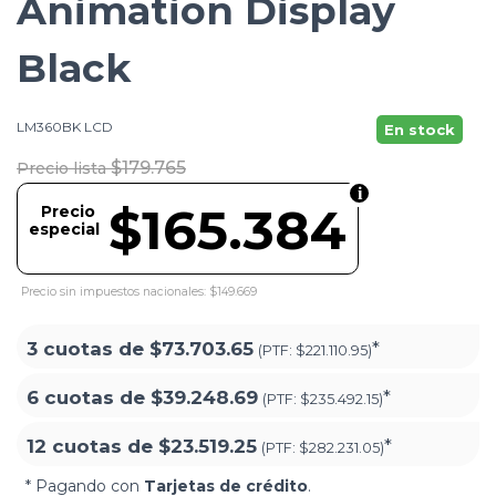
Animation Display
Black
LM360BK LCD
En stock
$179.765
Precio lista
$165.384
Precio
especial
Precio sin impuestos nacionales: $149.669
3 cuotas de
$73.703.65
*
(PTF:
$221.110.95)
6 cuotas de
$39.248.69
*
(PTF:
$235.492.15)
12 cuotas de
$23.519.25
*
(PTF:
$282.231.05)
* Pagando con
Tarjetas de crédito
.