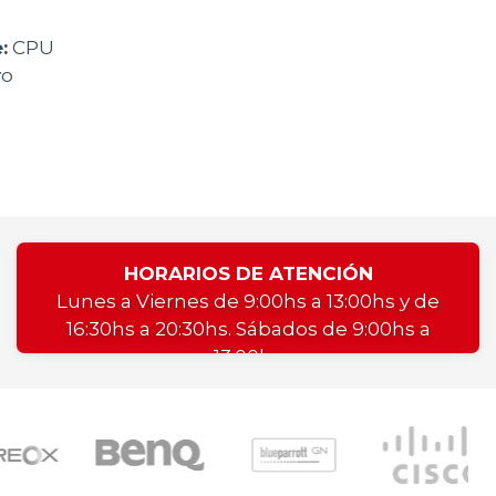
:
CPU
o
HORARIOS DE ATENCIÓN
Lunes a Viernes de 9:00hs a 13:00hs y de
16:30hs a 20:30hs. Sábados de 9:00hs a
13:00hs