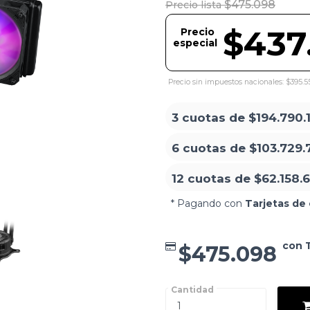
$475.098
Precio lista
$437
Precio
especial
Precio sin impuestos nacionales: $395.5
3 cuotas de
$194.790.
6 cuotas de
$103.729.
12 cuotas de
$62.158.
* Pagando con
Tarjetas de 
con 
$475.098
Cantidad