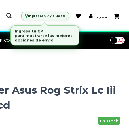
Ingresar CP y ciudad
ingresar
RICOS
Marcas
r Asus Rog Strix Lc Iii
cd
En stock