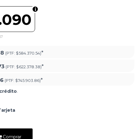
.090
57
18
*
(PTF:
$584.370.54)
73
*
(PTF:
$622.378.38)
66
*
(PTF:
$745.903.86)
crédito
.
Tarjeta
Comprar