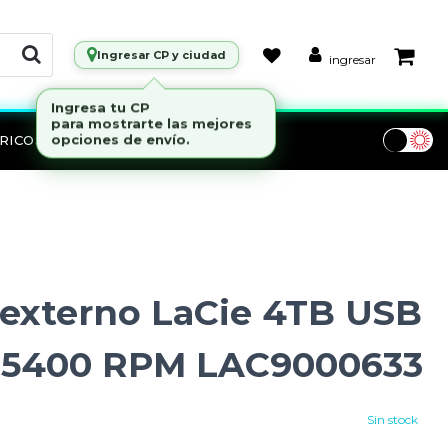
Ingresar CP y ciudad
ingresar
RICOS
Marcas
 externo LaCie 4TB USB
il 5400 RPM LAC9000633
Sin stock