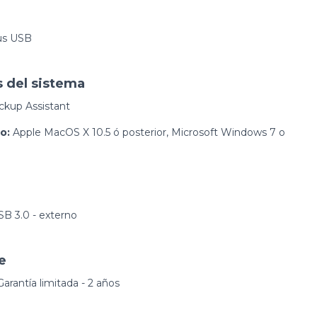
s USB
s del sistema
ckup Assistant
o:
Apple MacOS X 10.5 ó posterior, Microsoft Windows 7 o
SB 3.0 - externo
e
arantía limitada - 2 años