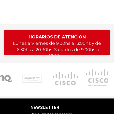
HORARIOS DE ATENCIÓN
Lunes a Viernes de 9:00hs a 13:00hs y de
16:30hs a 20:30hs. Sábados de 9:00hs a
13:00hs
NEWSLETTER