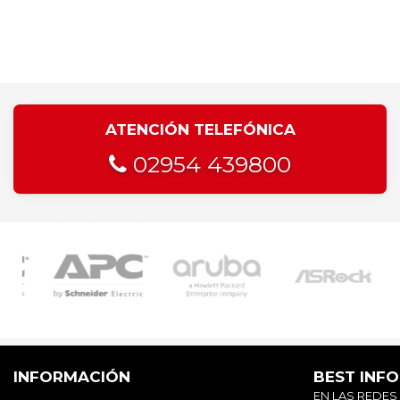
ATENCIÓN TELEFÓNICA
02954 439800
INFORMACIÓN
BEST INF
EN LAS REDES