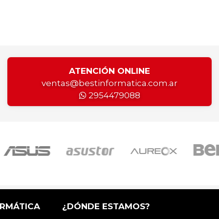
ATENCIÓN ONLINE
ventas@bestinformatica.com.ar
2954479088
ORMÁTICA
¿DÓNDE ESTAMOS?