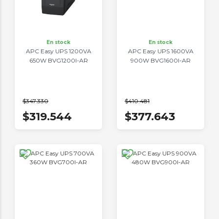
En stock
En stock
APC Easy UPS 1200VA
APC Easy UPS 1600VA
650W BVG1200I-AR
900W BVG1600I-AR
$347.330
$410.481
$319.544
$377.643