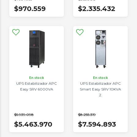
$970.559
$2.335.432
En stock
En stock
UPS Estabilizador APC
UPS Estabilizador APC
Easy SRV 6000VA
Smart Easy SRV 10KVA
2.
$5.939.098
$8.255.319
$5.463.970
$7.594.893