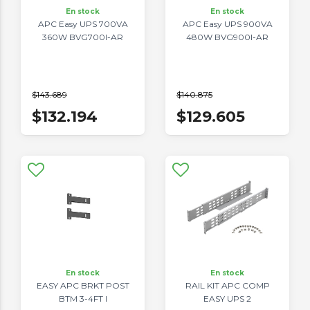
En stock
En stock
APC Easy UPS 700VA
APC Easy UPS 900VA
360W BVG700I-AR
480W BVG900I-AR
$143.689
$140.875
$132.194
$129.605
En stock
En stock
EASY APC BRKT POST
RAIL KIT APC COMP
BTM 3-4FT I
EASY UPS 2