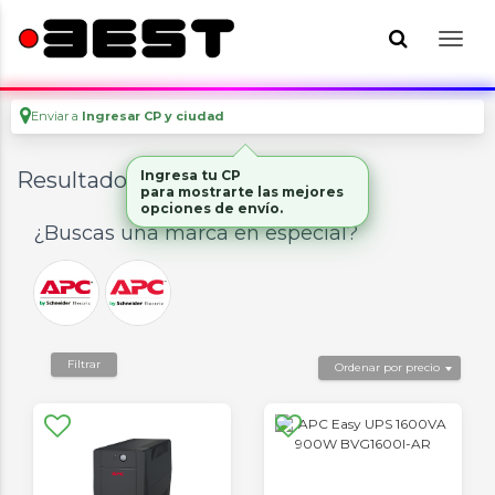
Enviar a
Ingresar CP y ciudad
Resultados para
Ingresa tu CP
"apc easy ups"
para mostrarte las mejores
opciones de envío.
¿Buscas una marca en especial?
Filtrar
Ordenar por precio