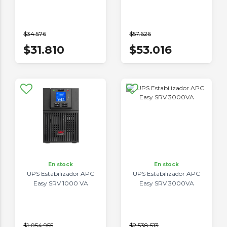
$34.576
$57.626
$31.810
$53.016
En stock
En stock
UPS Estabilizador APC
UPS Estabilizador APC
Easy SRV 1000 VA
Easy SRV 3000VA
$1.054.955
$2.538.513